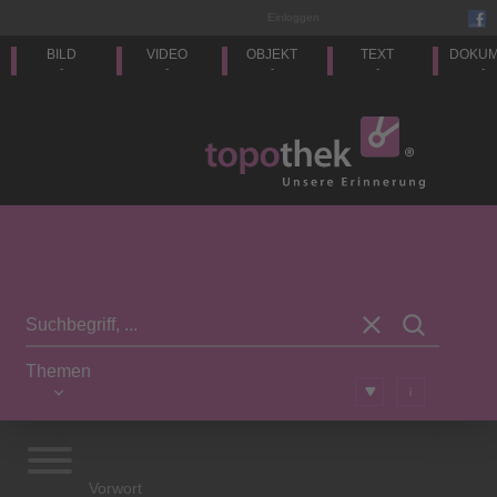
Einloggen
BILD
VIDEO
OBJEKT
TEXT
DOKU
-
-
-
-
-
Themen
i
Vorwort